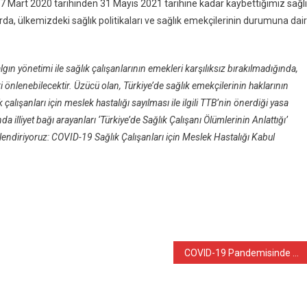
 17 Mart 2020 tarihinden 31 Mayıs 2021 tarihine kadar kaybettiğimiz sağl
orda, ülkemizdeki sağlık politikaları ve sağlık emekçilerinin durumuna dair
algın yönetimi ile sağlık çalışanlarının emekleri karşılıksız bırakılmadığında,
eri önlenebilecektir. Üzücü olan, Türkiye’de sağlık emekçilerinin haklarının
lışanları için meslek hastalığı sayılması ile ilgili TTB’nin önerdiği yasa
illiyet bağı arayanları ‘Türkiye’de Sağlık Çalışanı Ölümlerinin Anlattığı’
endiriyoruz: COVID-19 Sağlık Çalışanları için Meslek Hastalığı Kabul
COVID-19 Pandemisinde Türkiye’de Ekolojik Yıkım Paneli: “Bilimsel, Hukuksal ve Toplumsal Düzeyde Direnmek Her Zamankinden Daha Önemli”