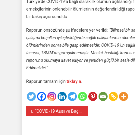
Türkiye’de COVID-19’a bağlı olarak ilk ölümün açıklandığı
emekçilerinin önlenebilir ölümlerinin değerlendirildiği rap
bir bakış açısı sunuldu.
Raporun önsözünde şu ifadelere yer verildi:
“Bilimsel bir s
çalışma koşulları iyileştirildiğinde sağlık çalışanlarının ölüml
ölümlerinden sonra bile gasp edilmesidir; COVID-19’un sağlık ça
tasarısı, TBMM’de görüşülmemiştir. Meslek hastalığı konusunda 
raporunu okumaya davet ediyor ve yeniden güçlü bir sesle dill
Edilmelidir!”
Raporun tamamı için
tıklayın
.
Yazı
“COVID-19 Aşısı ve Bağışıklama Raporu” Yayımlandı
gezinmesi