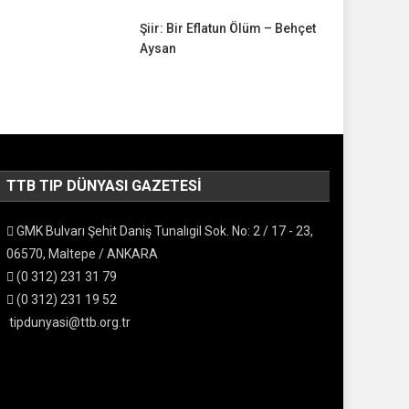
Şiir: Bir Eflatun Ölüm – Behçet
Aysan
TTB TIP DÜNYASI GAZETESI
GMK Bulvarı Şehit Daniş Tunalıgil Sok. No: 2 / 17 - 23,
06570, Maltepe / ANKARA
(0 312) 231 31 79
(0 312) 231 19 52
tipdunyasi@ttb.org.tr