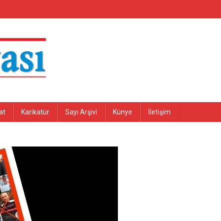
at
Karikatür
Sayı Arşivi
Künye
İletişim