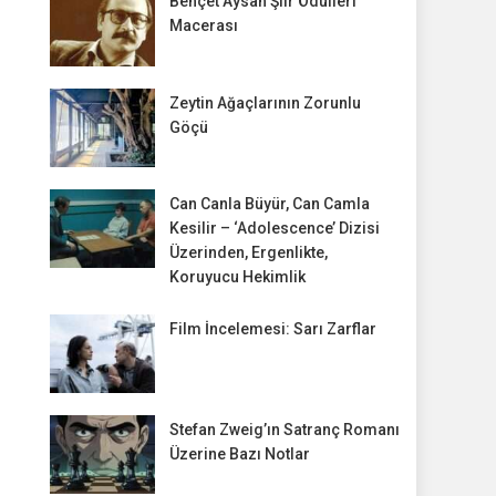
Behçet Aysan Şiir Ödülleri
Macerası
Zeytin Ağaçlarının Zorunlu
Göçü
Can Canla Büyür, Can Camla
Kesilir – ‘Adolescence’ Dizisi
Üzerinden, Ergenlikte,
Koruyucu Hekimlik
Film İncelemesi: Sarı Zarflar
Stefan Zweig’ın Satranç Romanı
Üzerine Bazı Notlar