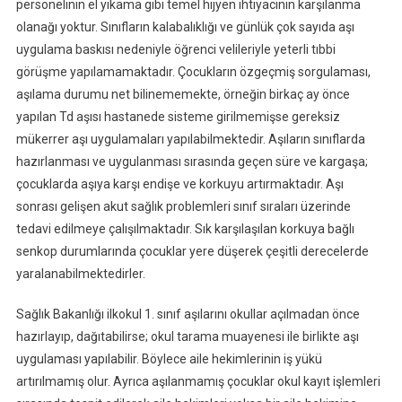
personelinin el yıkama gibi temel hijyen ihtiyacının karşılanma
olanağı yoktur. Sınıfların kalabalıklığı ve günlük çok sayıda aşı
uygulama baskısı nedeniyle öğrenci velileriyle yeterli tıbbi
görüşme yapılamamaktadır. Çocukların özgeçmiş sorgulaması,
aşılama durumu net bilinememekte, örneğin birkaç ay önce
yapılan Td aşısı hastanede sisteme girilmemişse gereksiz
mükerrer aşı uygulamaları yapılabilmektedir. Aşıların sınıflarda
hazırlanması ve uygulanması sırasında geçen süre ve kargaşa;
çocuklarda aşıya karşı endişe ve korkuyu artırmaktadır. Aşı
sonrası gelişen akut sağlık problemleri sınıf sıraları üzerinde
tedavi edilmeye çalışılmaktadır. Sık karşılaşılan korkuya bağlı
senkop durumlarında çocuklar yere düşerek çeşitli derecelerde
yaralanabilmektedirler.
Sağlık Bakanlığı ilkokul 1. sınıf aşılarını okullar açılmadan önce
hazırlayıp, dağıtabilirse; okul tarama muayenesi ile birlikte aşı
uygulaması yapılabilir. Böylece aile hekimlerinin iş yükü
artırılmamış olur. Ayrıca aşılanmamış çocuklar okul kayıt işlemleri