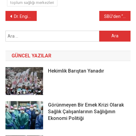
toplum sağlığı merkezleri
Yazı
Dr. Engin Tonguç’un ardından…
SBÜ’den “adrese teslim” kadro ilanları
gezinmesi
Arama:
GÜNCEL YAZILAR
Hekimlik Barıştan Yanadır
Görünmeyen Bir Emek Krizi Olarak
Sağlık Çalışanlarının Sağlığının
Ekonomi Politiği