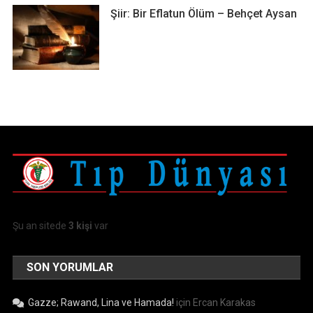
Şiir: Bir Eflatun Ölüm – Behçet Aysan
Şu an sitede
3 kişi
var
SON YORUMLAR
Gazze; Rawand, Lina ve Hamada!
için
Ercan Karakas