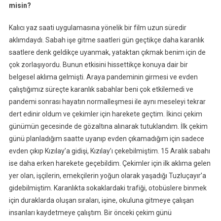
misin?
Kalıcı yaz saati uygulamasına yönelik bir film uzun süredir
aklımdaydı. Sabah işe gitme saatleri gün geçtikçe daha karanlık
saatlere denk geldikçe uyanmak, yataktan çıkmak benim için de
çok zorlaşıyordu. Bunun etkisini hissettikçe konuya dair bir
belgesel aklıma gelmişti. Araya pandeminin girmesi ve evden
çalıştığımız süreçte karanlık sabahlar beni çok etkilemedi ve
pandemi sonrası hayatın normalleşmesi ile aynı meseleyi tekrar
dert edinir oldum ve çekimler için harekete geçtim. İkinci çekim
günümün gecesinde de gözaltına alınarak tutuklandım. İlk çekim
günü planladığım saatte uyanıp evden çıkamadığım için sadece
evden çıkıp Kızılay’a gidişi, Kızılay’ı çekebilmiştim. 15 Aralık sabahı
ise daha erken harekete geçebildim. Çekimler için ilk aklıma gelen
yer olan, işçilerin, emekçilerin yoğun olarak yaşadığı Tuzluçayır’a
gidebilmiştim. Karanlıkta sokaklardaki trafiği, otobüslere binmek
için duraklarda oluşan sıraları, işine, okuluna gitmeye çalışan
insanları kaydetmeye çalıştım. Bir önceki çekim günü