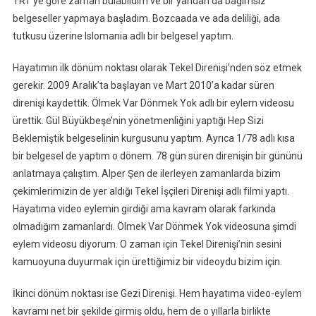
TRT’ye göre zaman bulabildim ve bir yandan da bağımsız
belgeseller yapmaya başladım. Bozcaada ve ada deliliği, ada
tutkusu üzerine Islomania adlı bir belgesel yaptım.
Hayatımın ilk dönüm noktası olarak Tekel Direnişi’nden söz etmek
gerekir. 2009 Aralık’ta başlayan ve Mart 2010’a kadar süren
direnişi kaydettik. Ölmek Var Dönmek Yok adlı bir eylem videosu
ürettik. Gül Büyükbeşe’nin yönetmenliğini yaptığı Hep Sizi
Beklemiştik belgeselinin kurgusunu yaptım. Ayrıca 1/78 adlı kısa
bir belgesel de yaptım o dönem. 78 gün süren direnişin bir gününü
anlatmaya çalıştım. Alper Şen de ilerleyen zamanlarda bizim
çekimlerimizin de yer aldığı Tekel İşçileri Direnişi adlı filmi yaptı.
Hayatıma video eylemin girdiği ama kavram olarak farkında
olmadığım zamanlardı. Ölmek Var Dönmek Yok videosuna şimdi
eylem videosu diyorum. O zaman için Tekel Direnişi’nin sesini
kamuoyuna duyurmak için ürettiğimiz bir videoydu bizim için.
İkinci dönüm noktası ise Gezi Direnişi. Hem hayatıma video-eylem
kavramı net bir şekilde girmiş oldu, hem de o yıllarla birlikte