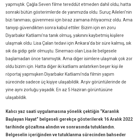
yapmıştık. Çağla Seven filme tereddüt etmeden dahil oldu; hatta
sonraki bütün gösterimlerde de yanımızda oldu. Suruç Aileleri’nin
bizi tanıması, güvenmesi için biraz zamana ihtiyacımız oldu. Ama
tanıyıp güvendikten sonra kabul ettiler. Bizim için en zoru
Diyarbakır Katliamı’na tanık olmuş, yakınını kaybetmiş kişilere
ulaşmak oldu. Lisa Çalan tedavi için Ankara’da bir süre kalmış, sık
sık da gidip gelir olmuştu. Sinemacı olan Lisa ile belgesele
başlamadan önce tanımıştık. Ama diğer isimlere ulaşmak çok zor
oldu bizim için. Hatta diğer iki katliamı anlatırken beşer kişi ile
röportaj yapmışken Diyarbakır Katliamı’nda filmin yapım
sürecinde sadece üç kişiye ulaşabildik. Arşiv görüntülerinde de
yine aynı zorluğu yaşadık. En az 5 Haziran görüntüsüne
ulaşabildik.
Kalıcı yaz saati uygulamasına yönelik çektiğin “Karanlık
Başlayan Hayat” belgeseli gerekçe gösterilerek 16 Aralık 2022
tarihinde gözaltına alındın ve sonrasında tutuklandın.
Belgeselin içeriğinden ve tutuklanma sürecinden bahseder