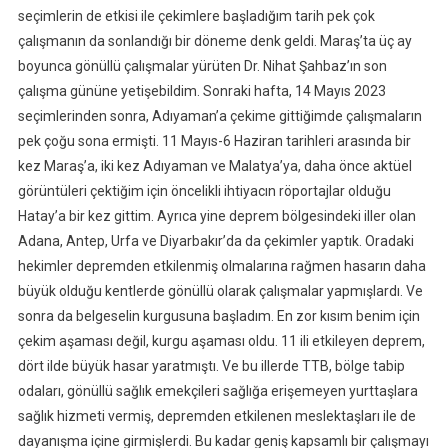
seçimlerin de etkisi ile çekimlere başladığım tarih pek çok
çalışmanın da sonlandığı bir döneme denk geldi. Maraş’ta üç ay
boyunca gönüllü çalışmalar yürüten Dr. Nihat Şahbaz’ın son
çalışma gününe yetişebildim. Sonraki hafta, 14 Mayıs 2023
seçimlerinden sonra, Adıyaman’a çekime gittiğimde çalışmaların
pek çoğu sona ermişti. 11 Mayıs-6 Haziran tarihleri arasında bir
kez Maraş’a, iki kez Adıyaman ve Malatya’ya, daha önce aktüel
görüntüleri çektiğim için öncelikli ihtiyacın röportajlar olduğu
Hatay’a bir kez gittim. Ayrıca yine deprem bölgesindeki iller olan
Adana, Antep, Urfa ve Diyarbakır’da da çekimler yaptık. Oradaki
hekimler depremden etkilenmiş olmalarına rağmen hasarın daha
büyük olduğu kentlerde gönüllü olarak çalışmalar yapmışlardı. Ve
sonra da belgeselin kurgusuna başladım. En zor kısım benim için
çekim aşaması değil, kurgu aşaması oldu. 11 ili etkileyen deprem,
dört ilde büyük hasar yaratmıştı. Ve bu illerde TTB, bölge tabip
odaları, gönüllü sağlık emekçileri sağlığa erişemeyen yurttaşlara
sağlık hizmeti vermiş, depremden etkilenen meslektaşları ile de
dayanışma içine girmişlerdi. Bu kadar geniş kapsamlı bir çalışmayı