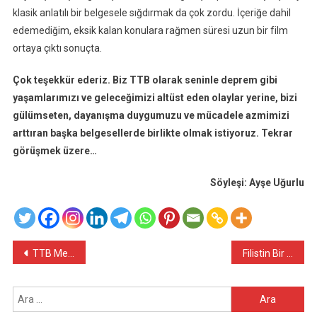
klasik anlatılı bir belgesele sığdırmak da çok zordu. İçeriğe dahil
edemediğim, eksik kalan konulara rağmen süresi uzun bir film
ortaya çıktı sonuçta.
Çok teşekkür ederiz. Biz TTB olarak seninle deprem gibi
yaşamlarımızı ve geleceğimizi altüst eden olaylar yerine, bizi
gülümseten, dayanışma duygumuzu ve mücadele azmimizi
arttıran başka belgesellerde birlikte olmak istiyoruz. Tekrar
görüşmek üzere…
Söyleşi: Ayşe Uğurlu
Yazı
TTB Merkez Konseyi’nin Görevden Alınması Kararı Sonrası TTB’ye Destek ve Dayanışma Ziyaretleri Gerçekleştirildi
Filistin Bir Vicdan Testidir
gezinmesi
Arama: