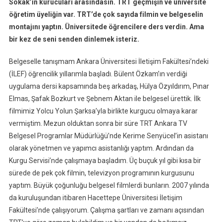
Sokak’ın kurucuları arasındasın. TRT geçmişin ve üniversite
öğretim üyeliğin var. TRT’de çok sayıda filmin ve belgeselin
montajını yaptın. Üniversitede öğrencilere ders verdin. Ama
bir kez de seni senden dinlemek isteriz.
Belgeselle tanışmam Ankara Üniversitesi İletişim Fakültesi’ndeki
(İLEF) öğrencilik yıllarımla başladı. Bülent Özkam’ın verdiği
uygulama dersi kapsamında beş arkadaş, Hülya Özyıldırım, Pınar
Elmas, Şafak Bozkurt ve Şebnem Aktan ile belgesel ürettik. İlk
filmimiz Yolcu Yolun Şarksa’yla birlikte kurgucu olmaya karar
vermiştim. Mezun olduktan sonra bir süre TRT Ankara TV
Belgesel Programlar Müdürlüğü’nde Kerime Senyücel’in asistanı
olarak yönetmen ve yapımcı asistanlığı yaptım. Ardından da
Kurgu Servisi’nde çalışmaya başladım. Üç buçuk yıl gibi kısa bir
sürede de pek çok filmin, televizyon programının kurgusunu
yaptım. Büyük çoğunluğu belgesel filmlerdi bunların. 2007 yılında
da kuruluşundan itibaren Hacettepe Üniversitesi İletişim
Fakültesi’nde çalışıyorum. Çalışma şartları ve zamanı açısından