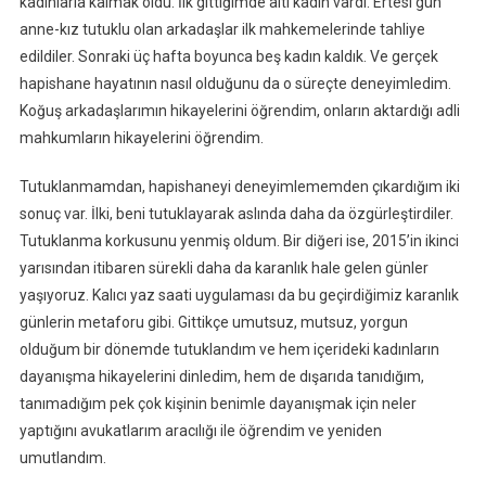
kadınlarla kalmak oldu. İlk gittiğimde altı kadın vardı. Ertesi gün
anne-kız tutuklu olan arkadaşlar ilk mahkemelerinde tahliye
edildiler. Sonraki üç hafta boyunca beş kadın kaldık. Ve gerçek
hapishane hayatının nasıl olduğunu da o süreçte deneyimledim.
Koğuş arkadaşlarımın hikayelerini öğrendim, onların aktardığı adli
mahkumların hikayelerini öğrendim.
Tutuklanmamdan, hapishaneyi deneyimlememden çıkardığım iki
sonuç var. İlki, beni tutuklayarak aslında daha da özgürleştirdiler.
Tutuklanma korkusunu yenmiş oldum. Bir diğeri ise, 2015’in ikinci
yarısından itibaren sürekli daha da karanlık hale gelen günler
yaşıyoruz. Kalıcı yaz saati uygulaması da bu geçirdiğimiz karanlık
günlerin metaforu gibi. Gittikçe umutsuz, mutsuz, yorgun
olduğum bir dönemde tutuklandım ve hem içerideki kadınların
dayanışma hikayelerini dinledim, hem de dışarıda tanıdığım,
tanımadığım pek çok kişinin benimle dayanışmak için neler
yaptığını avukatlarım aracılığı ile öğrendim ve yeniden
umutlandım.