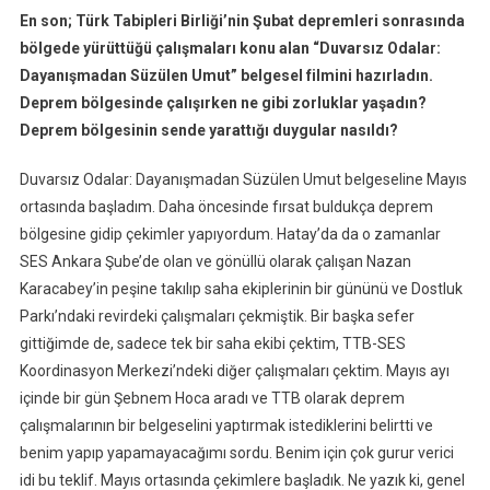
En son; Türk Tabipleri Birliği’nin Şubat depremleri sonrasında
bölgede yürüttüğü çalışmaları konu alan “Duvarsız Odalar:
Dayanışmadan Süzülen Umut” belgesel filmini hazırladın.
Deprem bölgesinde çalışırken ne gibi zorluklar yaşadın?
Deprem bölgesinin sende yarattığı duygular nasıldı?
Duvarsız Odalar: Dayanışmadan Süzülen Umut belgeseline Mayıs
ortasında başladım. Daha öncesinde fırsat buldukça deprem
bölgesine gidip çekimler yapıyordum. Hatay’da da o zamanlar
SES Ankara Şube’de olan ve gönüllü olarak çalışan Nazan
Karacabey’in peşine takılıp saha ekiplerinin bir gününü ve Dostluk
Parkı’ndaki revirdeki çalışmaları çekmiştik. Bir başka sefer
gittiğimde de, sadece tek bir saha ekibi çektim, TTB-SES
Koordinasyon Merkezi’ndeki diğer çalışmaları çektim. Mayıs ayı
içinde bir gün Şebnem Hoca aradı ve TTB olarak deprem
çalışmalarının bir belgeselini yaptırmak istediklerini belirtti ve
benim yapıp yapamayacağımı sordu. Benim için çok gurur verici
idi bu teklif. Mayıs ortasında çekimlere başladık. Ne yazık ki, genel