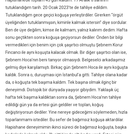
Hapishanede toplam 45 gün kaldım. 17 Aralık’tı sanırım
tutuklandığım tarih. 20 Ocak 2023’te de tahliye edildim.
Tutuklandığım gece geçici koğuşa yerleştirdiler. Girerken “örgüt
üyeliğinden tutuklanmışsın, kiminle kalmak istersin” diye sordular.
Ben de üye değilim, kimse ile kalmam, yalnız kalırım dedim. Hafta
sonu geçtikten sonra koğuşa geçiyorsun dediler. Önden bir bilgi
vermedikleri için benim için çok şaşırtıcı olmuştu Şebnem Korur
Fincancı ile aynı koşuşta kalacak olmak. Bir diğer şaşırtıcı olan ise,
Şebnem Hoca’nın beni tanıyor olmasıydı. Belgeselci arkadaşımız
gelmiş diye karşılamıştı. Birkaç gün Şebnem Hoca ile aynı koğuşta
kaldık. Sonra o, duruşması için İstanbul’a gitti. Tahliye olana kadar
da, o koğuşta tek başıma kaldım. Tek başına olmak ilginç bir
deneyimdi. Distopik bir dünyada yaşıyor gibiydim. Yaklaşık üç
hafta tek başıma kaldıktan sonra da, Şebnem Hoca’nın tahliye
edildiği gün ya da ertesi gün geldiler ve toplan, koğuş
değiştiriyorsun dediler. Yine nereye gideceğimi söylemeden, hızla
toparlanmamı istediler. Bu sefer de bağımsız koğuşa aktardılar.
Hapishane deneyimimin ikinci süreci de bağımsız koğuşta, başka