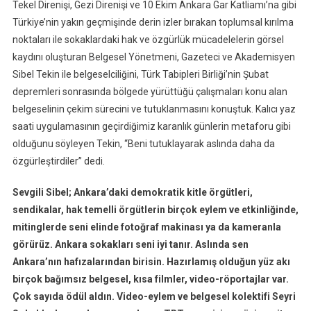
Tekel Direnişi, Gezi Direnişi ve 10 Ekim Ankara Gar Katliamı’na gibi
Türkiye’nin yakın geçmişinde derin izler bırakan toplumsal kırılma
noktaları ile sokaklardaki hak ve özgürlük mücadelelerin görsel
kaydını oluşturan Belgesel Yönetmeni, Gazeteci ve Akademisyen
Sibel Tekin ile belgeselciliğini, Türk Tabipleri Birliği’nin Şubat
depremleri sonrasında bölgede yürüttüğü çalışmaları konu alan
belgeselinin çekim sürecini ve tutuklanmasını konuştuk. Kalıcı yaz
saati uygulamasının geçirdiğimiz karanlık günlerin metaforu gibi
olduğunu söyleyen Tekin, “Beni tutuklayarak aslında daha da
özgürleştirdiler” dedi.
Sevgili Sibel; Ankara’daki demokratik kitle örgütleri,
sendikalar, hak temelli örgütlerin birçok eylem ve etkinliğinde,
mitinglerde seni elinde fotoğraf makinası ya da kameranla
görürüz. Ankara sokakları seni iyi tanır. Aslında sen
Ankara’nın hafızalarından birisin. Hazırlamış olduğun yüz akı
birçok bağımsız belgesel, kısa filmler, video-röportajlar var.
Çok sayıda ödül aldın. Video-eylem ve belgesel kolektifi Seyri