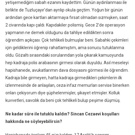
yetişemediğim sabah ezanını kaydettim. Günün aydınlanması ile
birlikte de Tuzluçayır’dan ayrılıp okula geçtim. Yoğun bir günün
ardından gece kartları aktarmaya fırsat olmadan sızmışken, saat
2 civarında kapı çaldı. Kapıdakiler polismiş. Gece 2’de operasyon
yapmanın ne demek olduğunu da tahliye edildikten sonra
öğrendim açıkçası. Çok tehlikeli bulmuşlar beni. Sabahki çekimleri
için geldiklerini öğrenip rahatlamıştım, ama sonucu tutuklanma
oldu. Gözaltı sırasındaki sorularından yola çıkarak kamuoyunda
hep kadraja polis arabasının girmesi olarak duyuldu. Asıl meseleyi
hapishanede, avukatlarımın dava dosyasını görmesi ile öğrendim.
Kadraja bile girmeyen, hatta kadraja girmedikleri çekimlerin ilk
izlenmesinde de anlaşılan, ceza infaz memurları servise binerken
onları çekiyorum diye şüphelenmişler, şikayet etmişler. Kolluk
kuvvetleri, savcılık da beni çok tehlikeli bulup peşime düşmüş.
Ne kadar süre ile tutuklu kaldın? Sincan Cezaevi koşulları
hakkında ne söyleyebilirsin?