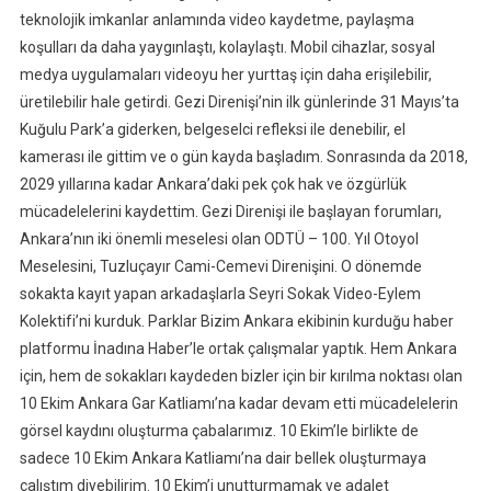
teknolojik imkanlar anlamında video kaydetme, paylaşma
koşulları da daha yaygınlaştı, kolaylaştı. Mobil cihazlar, sosyal
medya uygulamaları videoyu her yurttaş için daha erişilebilir,
üretilebilir hale getirdi. Gezi Direnişi’nin ilk günlerinde 31 Mayıs’ta
Kuğulu Park’a giderken, belgeselci refleksi ile denebilir, el
kamerası ile gittim ve o gün kayda başladım. Sonrasında da 2018,
2029 yıllarına kadar Ankara’daki pek çok hak ve özgürlük
mücadelelerini kaydettim. Gezi Direnişi ile başlayan forumları,
Ankara’nın iki önemli meselesi olan ODTÜ – 100. Yıl Otoyol
Meselesini, Tuzluçayır Cami-Cemevi Direnişini. O dönemde
sokakta kayıt yapan arkadaşlarla Seyri Sokak Video-Eylem
Kolektifi’ni kurduk. Parklar Bizim Ankara ekibinin kurduğu haber
platformu İnadına Haber’le ortak çalışmalar yaptık. Hem Ankara
için, hem de sokakları kaydeden bizler için bir kırılma noktası olan
10 Ekim Ankara Gar Katliamı’na kadar devam etti mücadelelerin
görsel kaydını oluşturma çabalarımız. 10 Ekim’le birlikte de
sadece 10 Ekim Ankara Katliamı’na dair bellek oluşturmaya
çalıştım diyebilirim. 10 Ekim’i unutturmamak ve adalet