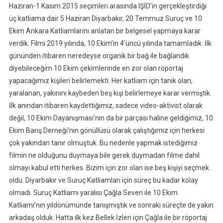
Haziran-1 Kasım 2015 seçimleri arasında IŞİD’in gerçekleştirdiği
üç katliama dair 5 Haziran Diyarbakır, 20 Temmuz Suruç ve 10
Ekim Ankara Katliamlarını anlatan bir belgesel yapmaya karar
verdik. Filmi 2019 yılında, 10 Ekim’in 4’üncü yılında tamamladık. İlk
gününden itibaren neredeyse organik bir bağ ile bağlandık
diyebileceğim 10 Ekim çekimlerinde en zor olan röportaj
yapacağımız kişileri belirlemekti. Her katliam için tanık olan,
yaralanan, yakınını kaybeden beş kişi belirlemeye karar vermiştik.
İlk anından itibaren kaydettiğimiz, sadece video-aktivist olarak
değil, 10 Ekim Dayanışması’nın da bir parçası haline geldiğimiz, 10
Ekim Barış Derneği’nin gönüllüsü olarak çalıştığımız için herkesi
çok yakından tanır olmuştuk. Bu nedenle yapmak istediğimiz
filmin ne olduğunu duymaya bile gerek duymadan filme dahil
olmayı kabul etti herkes. Bizim için zor olan ise beş kişiyi seçmek
oldu. Diyarbakır ve Suruç Katliamları için süreç bu kadar kolay
olmadı. Suruç Katliamı yaralısı Çağla Seven ile 10 Ekim
Katliamı’nın yıldönümünde tanışmıştık ve sonraki süreçte de yakın
arkadaş olduk. Hatta ilk kez Bellek İzleri için Çağla ile bir röportaj