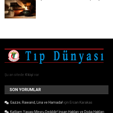
Şu an sitede
4 kişi
var
SON YORUMLAR
Gazze; Rawand, Lina ve Hamada!
için
Ercan Karakas
Katliam Yasası Meşru Değildir! İnsan Hakları ve Doğa Hakları