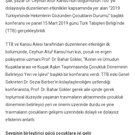
Şair, yazar Dr. Ceyhun Atuf Kansu’nun doğumunun 100. yılı
dolayısıyla düzenlenen etkinlikler kapsamında yer alan “2019
Türkiye’sinde Hekimlerin Gözünden Çocukların Durumu” başlıklı
konferans ve panel 15 Mart 2019 günü Türk Tabipleri Birliği’nde
(TTB) gerçekleştirildi.
TTB ve Kansu Ailesi tarafından düzenlenen etkinliğin ilk
bölümünde, Ceyhun Atuf Kansu’nun kızı, çocuk ve ergen
psikiyatrisi uzmanı Prof. Dr. Bahar Gökler, “Acının ve Umudun
Kuşaklararası ve Kuşak Aşkın Taşınmasında Çocukluk Döneminin
Belirleyici Yeri ve İşlevi” başlıklı bir konferans verdi. TTB eski Genel
Sekreteri Dr. Sezai Berber’in kolaylaştırıcılığını üstlendiği
konferansta, Prof. Dr. Bahar Gökler gerek aile içinde gerek
toplumsal düzeyde yaşanan travmaların aktarımında çocukluk
döneminin belirleyici yeri ve önemi üzerinde durdu ve yine
travmaların çocukların gelişimi üzerindeki dolaylı ve dolaysız
etkilerini anlattı.
Sevginin birleştirici gücü çocuklara iyi gelir