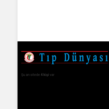
Şu an sitede
4 kişi
var