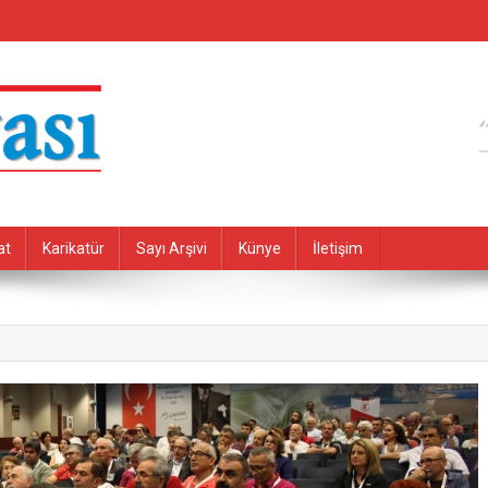
at
Karikatür
Sayı Arşivi
Künye
İletişim