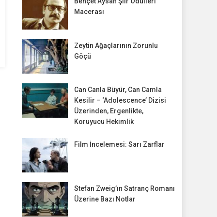
Behçet Aysan Şiir Ödülleri
Macerası
Zeytin Ağaçlarının Zorunlu
Göçü
Can Canla Büyür, Can Camla
Kesilir – ‘Adolescence’ Dizisi
Üzerinden, Ergenlikte,
Koruyucu Hekimlik
Film İncelemesi: Sarı Zarflar
Stefan Zweig’ın Satranç Romanı
Üzerine Bazı Notlar