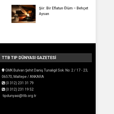
Şiir: Bir Eflatun Ölüm – Behçet
Aysan
TTB TIP DÜNYASI GAZETESI
GMK Bulvarı Şehit Daniş Tunalıgil Sok. No: 2 / 17 - 23,
06570, Maltepe / ANKARA
(0 312) 231 31 79
(0 312) 231 19 52
tipdunyasi@ttb.org.tr