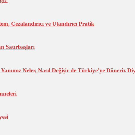
ığı?
em, Cezalandırıcı ve Utandırıcı Pratik
 Satırbaşları
anımız Neler, Nasıl Değişir de Türkiye’ye Döneriz D
nneleri
esi