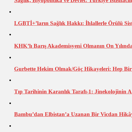
Sağlık, Biyopolitika ve Devlet: Türkiye İstisnacıl
LGBTİ+’ların Sağlık Hakkı: İhlallerle Örülü Sist
KHK’lı Barış Akademisyeni Olmanın On Yılından
Gurbette Hekim Olmak/Göç Hikayeleri: Hep Bir Y
Tıp Tarihinin Karanlık Tarafı-1: Jinekolojinin A
Bambu’dan Elbistan’a Uzanan Bir Vicdan Hikây