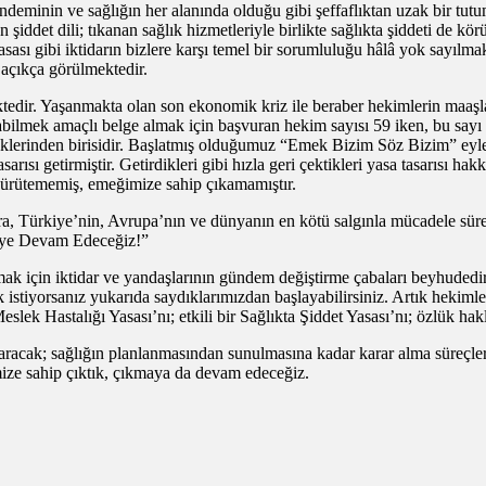
ndeminin ve sağlığın her alanında olduğu gibi şeffaflıktan uzak bir tut
iddet dili; tıkanan sağlık hizmetleriyle birlikte sağlıkta şiddeti de kö
sası gibi iktidarın bizlere karşı temel bir sorumluluğu hâlâ yok sayılmakt
a açıkça görülmektedir.
dir. Yaşanmakta olan son ekonomik kriz ile beraber hekimlerin maaşları 
abilmek amaçlı belge almak için başvuran hekim sayısı 59 iken, bu sayı 
 örneklerinden birisidir. Başlatmış olduğumuz “Emek Bizim Söz Bizim”
ısı getirmiştir. Getirdikleri gibi hızla geri çektikleri yasa tasarısı h
ürütememiş, emeğimize sahip çıkamamıştır.
ara, Türkiye’nin, Avrupa’nın ve dünyanın en kötü salgınla mücadele süre
meye Devam Edeceğiz!”
rmak için iktidar ve yandaşlarının gündem değiştirme çabaları beyhuded
istiyorsanız yukarıda saydıklarımızdan başlayabilirsiniz. Artık hekimler
ek Hastalığı Yasası’nı; etkili bir Sağlıkta Şiddet Yasası’nı; özlük hakl
acak; sağlığın planlanmasından sunulmasına kadar karar alma süreçleri i
ze sahip çıktık, çıkmaya da devam edeceğiz.