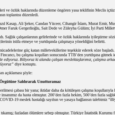
leri ve özlük haklarında düzenleme öngören yasa teklifinin Meclis içtüzü
ın toplantısı düzenledi.
azıl Kasap, Ali Şeker, Candan Yüceer, Cihangir İslam, Murat Emir, Mu
er Faruk Gergerlioğlu, Sait Dede ve Züleyha Gülüm; İyi Parti Milletv
dı. Sağlık çalışanlarının gelirlerinde ve özlük haklarında iyileştirme s
erinin istifa etmeye ve yurtdışında çalışmaya yöneldiğini belirtti.
delelerine güç katan milletvekillerine teşekkür ederek söze başladı. 
r Fincancı, bu çalışma koşulları sonucunda TTB’den yurtdışına gitmek iç
e ediyoruz. Biliyoruz ki alanda çalışan meslektaşlarımız, çalışma arkad
ylüyoruz”
diye konuştu.
n açıklaması şöyle:
 Örgütüne Saldırarak Unutturamaz
erilmesi çabası bir yana; iktidar daha da kötüleşen çalışma koşullarıyla 
nsanımız da hasta olmuştur. 200’den fazla hekim, 500’den fazla sağlık ça
COVID-19 meslek hastalığı sayılsın ve yasaya bağlansın talebimiz “illi
de tıkamış; fazladan ölümlere sebep olmuştur. Türkiye İstatistik Kurumu fa