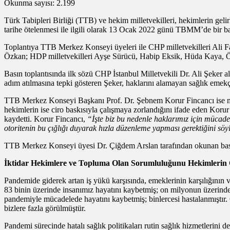
Okunma sayısı: 2.199
Türk Tabipleri Birliği (TTB) ve hekim milletvekilleri, hekimlerin gelir
tarihe ötelenmesi ile ilgili olarak 13 Ocak 2022 günü TBMM’de bir bas
Toplantıya TTB Merkez Konseyi üyeleri ile CHP milletvekilleri Ali F
Özkan; HDP milletvekilleri Ayşe Sürücü, Habip Eksik, Hüda Kaya, Öm
Basın toplantısında ilk sözü CHP İstanbul Milletvekili Dr. Ali Şeker al
adım atılmasına tepki gösteren Şeker, haklarını alamayan sağlık emekçil
TTB Merkez Konseyi Başkanı Prof. Dr. Şebnem Korur Fincancı ise müca
hekimlerin ise ciro baskısıyla çalışmaya zorlandığını ifade eden Koru
kaydetti. Korur Fincancı,
“İşte biz bu nedenle haklarımız için mücadel
otoritenin bu çığlığı duyarak hızla düzenleme yapması gerektiğini sö
TTB Merkez Konseyi üyesi Dr. Çiğdem Arslan tarafından okunan bası
İktidar Hekimlere ve Topluma Olan Sorumluluğunu Hekimlerin
Pandemide giderek artan iş yükü karşısında, emeklerinin karşılığının v
83 binin üzerinde insanımız hayatını kaybetmiş; on milyonun üzerinde i
pandemiyle mücadelede hayatını kaybetmiş; binlercesi hastalanmıştır. 
bizlere fazla görülmüştür.
Pandemi sürecinde hatalı sağlık politikaları rutin sağlık hizmetlerini 