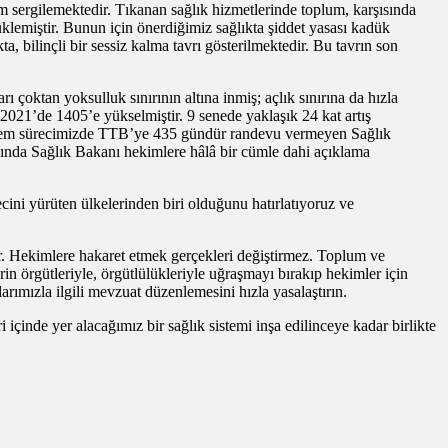
um sergilemektedir. Tıkanan sağlık hizmetlerinde toplum, karşısında
rüklemiştir. Bunun için önerdiğimiz sağlıkta şiddet yasası kadük
a, bilinçli bir sessiz kalma tavrı gösterilmektedir. Bu tavrın son
çoktan yoksulluk sınırının altına inmiş; açlık sınırına da hızla
2021’de 1405’e yükselmiştir. 9 senede yaklaşık 24 kat artış
 eylem sürecimizde TTB’ye 435 gündür randevu vermeyen Sağlık
akkında Sağlık Bakanı hekimlere hâlâ bir cümle dahi açıklama
cini yürüten ülkelerinden biri olduğunu hatırlatıyoruz ve
ir. Hekimlere hakaret etmek gerçekleri değiştirmez. Toplum ve
in örgütleriyle, örgütlülükleriyle uğraşmayı bırakıp hekimler için
arımızla ilgili mevzuat düzenlemesini hızla yasalaştırın.
çinde yer alacağımız bir sağlık sistemi inşa edilinceye kadar birlikte