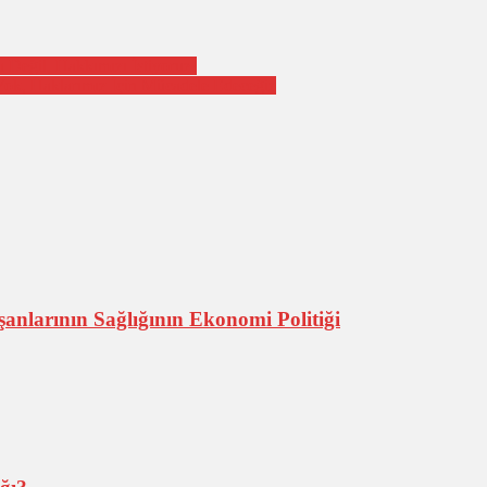
 Değil, Hakkımızı İstiyoruz!
k, Haklarımız İçin Mücadele Edeceğiz
nlarının Sağlığının Ekonomi Politiği