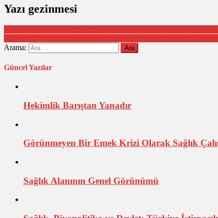
Yazı gezinmesi
TTB ve Tabip Odalarından Alkışlı Protesto: Vazgeçmiyoruz! Oyalama
TTB ve TÖK: Bir Arkadaşımızı Daha Kaybetmeye Tahammülümüz Yo
Arama:
Güncel Yazılar
Hekimlik Barıştan Yanadır
Görünmeyen Bir Emek Krizi Olarak Sağlık Çalışa
Sağlık Alanının Genel Görünümü