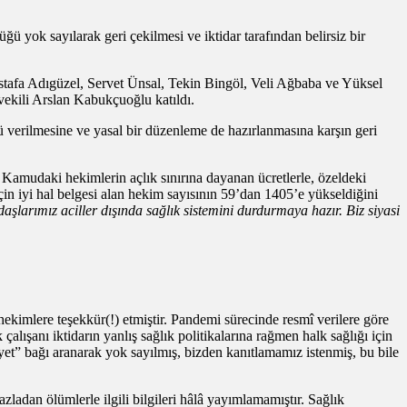
ğü yok sayılarak geri çekilmesi ve iktidar tarafından belirsiz bir
stafa Adıgüzel, Servet Ünsal, Tekin Bingöl, Veli Ağbaba ve Yüksel
ekili Arslan Kabukçuoğlu katıldı.
özü verilmesine ve yasal bir düzenleme de hazırlanmasına karşın geri
Kamudaki hekimlerin açlık sınırına dayanan ücretlerle, özeldeki
in iyi hal belgesi alan hekim sayısının 59’dan 1405’e yükseldiğini
aşlarımız aciller dışında sağlık sistemini durdurmaya hazır. Biz siyasi
hekimlere teşekkür(!) etmiştir. Pandemi sürecinde resmî verilere göre
lışanı iktidarın yanlış sağlık politikalarına rağmen halk sağlığı için
yet” bağı aranarak yok sayılmış, bizden kanıtlamamız istenmiş, bu bile
zladan ölümlerle ilgili bilgileri hâlâ yayımlamamıştır. Sağlık