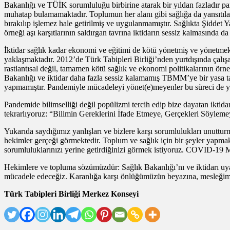
Bakanlığı ve TÜİK sorumluluğu birbirine atarak bir yıldan fazladır pa
muhatap bulamamaktadır. Toplumun her alanı gibi sağlığa da yansıtılan ş
bırakılıp işlemez hale getirilmiş ve uygulanmamıştır. Sağlıkta Şiddet Ya
örneği aşı karşıtlarının saldırgan tavrına iktidarın sessiz kalmasında d
İktidar sağlık kadar ekonomi ve eğitimi de kötü yönetmiş ve yönetmekte
yaklaşmaktadır. 2012’de Türk Tabipleri Birliği’nden yurtdışında çalış
rastlantısal değil, tamamen kötü sağlık ve ekonomi politikalarının
Bakanlığı ve iktidar daha fazla sessiz kalamamış TBMM’ye bir yasa tasar
yapmamıştır. Pandemiyle mücadeleyi yönet(e)meyenler bu süreci de y
Pandemide bilimselliği değil popülizmi tercih edip bize dayatan iktid
tekrarlıyoruz: “Bilimin Gereklerini İfade Etmeye, Gerçekleri Söyle
Yukarıda saydığımız yanlışları ve bizlere karşı sorumlulukları unuttu
hekimler gerçeği görmektedir. Toplum ve sağlık için bir şeyler yapmak 
sorumluluklarınızı yerine getirdiğinizi görmek istiyoruz. COVID-19 Mesl
Hekimlere ve topluma sözümüzdür: Sağlık Bakanlığı’nı ve iktidarı uyar
mücadele edeceğiz. Karanlığa karşı önlüğümüzün beyazına, mesleğimi
Türk Tabipleri Birliği Merkez Konseyi