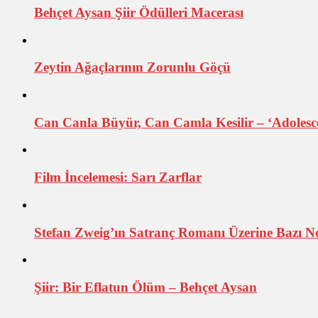
Behçet Aysan Şiir Ödülleri Macerası
Zeytin Ağaçlarının Zorunlu Göçü
Can Canla Büyür, Can Camla Kesilir – ‘Adolesce
Film İncelemesi: Sarı Zarflar
Stefan Zweig’ın Satranç Romanı Üzerine Bazı N
Şiir: Bir Eflatun Ölüm – Behçet Aysan