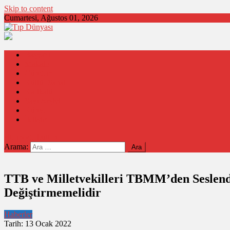
Skip to content
Cumartesi, Ağustos 01, 2026
Tıp Dünyası
"örgütlü emek, sağlıklı toplum"
Başyazı
Makale
Gündem
Kültür Sanat
Karikatür
Sayı Arşivi
Künye
İletişim
site mode button
Arama:
TTB ve Milletvekilleri TBMM’den Seslend
Değiştirmemelidir
Haberler
Tarih: 13 Ocak 2022