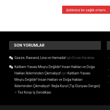
Şiddetsiz bir sağlık ortamında, emeğimizin karşılığını alarak; Hekimlik yapmak istiyoruz!
SON YORUMLAR
Gazze; Rawand, Lina ve Hamada!
için
Ercan Karakas
Katliam Yasası Meşru Değildir! İnsan Hakları ve Doğa
Hakları İkileminden Çıkmalıyız!
için
Katliam Yasası
Meşru Değildir! İnsan Hakları ve Doğa Hakları
İkileminden Çıkmalıyız!- Nejla Kurul (Tıp Dünyası Dergisi)
– Tez Koop İş Sendikası