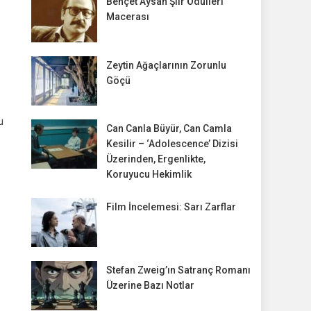
Behçet Aysan Şiir Ödülleri
Macerası
Zeytin Ağaçlarının Zorunlu
Göçü
u
Can Canla Büyür, Can Camla
Kesilir – ‘Adolescence’ Dizisi
Üzerinden, Ergenlikte,
Koruyucu Hekimlik
Film İncelemesi: Sarı Zarflar
Stefan Zweig’ın Satranç Romanı
Üzerine Bazı Notlar