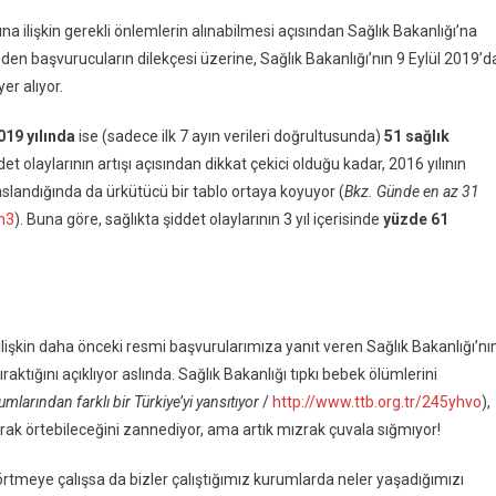
ına ilişkin gerekli önlemlerin alınabilmesi açısından Sağlık Bakanlığı’na
en başvurucuların dilekçesi üzerine, Sağlık Bakanlığı’nın 9 Eylül 2019’d
r alıyor.
019 yılında
ise (sadece ilk 7 ayın verileri doğrultusunda)
51 sağlık
ddet olaylarının artışı açısından dikkat çekici olduğu kadar, 2016 yılının
yaslandığında da ürkütücü bir tablo ortaya koyuyor (
Bkz. Günde en az 31
h3
). Buna göre, sağlıkta şiddet olaylarının 3 yıl içerisinde
yüzde 61
e ilişkin daha önceki resmi başvurularımıza yanıt veren Sağlık Bakanlığı’nı
ıraktığını açıklıyor aslında. Sağlık Bakanlığı tıpkı bebek ölümlerini
mlarından farklı bir Türkiye’yi yansıtıyor
/
http://www.ttb.org.tr/245yhvo
),
arak örtebileceğini zannediyor, ama artık mızrak çuvala sığmıyor!
 örtmeye çalışsa da bizler çalıştığımız kurumlarda neler yaşadığımızı