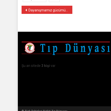
Yazı
Dayanışmamız gücümüzdür
gezinmesi
Şu an sitede
3 kişi
var