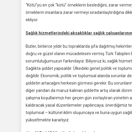
“Kötü”yü en çok “kötü” örneklerin beslediğini, zarar verme
örneklerin insanlara zarar vermeyi sıradanlaştırdığına di
ekliyor.
Sağlık hizmetlerindeki aksaklıklar sağlık çalışanlarını
Bizler, binlerce yıldır bu topraklarda şifa dağıtmış hekimle
doğru ve güzel olanın mücadelesini vermiş Türk Tabipleri Bir
sorumluluğumuzun farkındayız. Biliyoruz ki, sağlık hizmetl
Sağlıkta şiddet yapısaldır. Ülkedeki genel politik ve toplu
değildir. Ekonomik, politik ve toplumsal alanda sorunlar der
şiddetin artacağını herkesin görmesi gerekir. Bu sorunları
diğer yandan da maruz kalınan şiddette artış olarak dönme
çalışma koşullarımızı her geçen gün zorlaştıran yönetim an
kaldıracak yasal düzenlemeler yapılıncaya; önerdiğimiz tedbi
toplumsal – kültürel iklim oluşuncaya ve buna uygun sağlık
yükseltmekte kararlıyız.