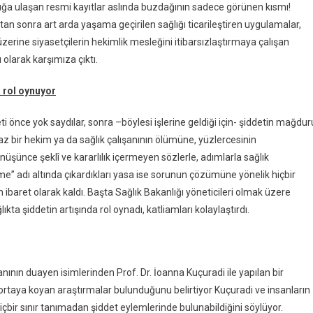
kanlığa ulaşan resmi kayıtlar aslında buzdağının sadece görünen kısmı!
sonra art arda yaşama geçirilen sağlığı ticarileştiren uygulamalar,
 üzerine siyasetçilerin hekimlik mesleğini itibarsızlaştırmaya çalışan
olarak karşımıza çıktı.
a rol oynuyor
eti önce yok saydılar, sonra –böylesi işlerine geldiği için- şiddetin mağdur
en az bir hekim ya da sağlık çalışanının ölümüne, yüzlercesinin
nüşünce şeklî ve kararlılık içermeyen sözlerle, adımlarla sağlık
leme” adı altında çıkardıkları yasa ise sorunun çözümüne yönelik hiçbir
aret olarak kaldı. Başta Sağlık Bakanlığı yöneticileri olmak üzere
ıkta şiddetin artışında rol oynadı, katliamları kolaylaştırdı.
nının duayen isimlerinden Prof. Dr. İoanna Kuçuradi ile yapılan bir
u ortaya koyan araştırmalar bulunduğunu belirtiyor Kuçuradi ve insanların
hiçbir sınır tanımadan şiddet eylemlerinde bulunabildiğini söylüyor.