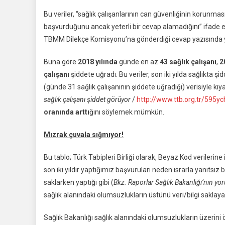
Bu veriler, “sağlık çalışanlarının can güvenliğinin korunmas
başvurduğunu ancak yeterli bir cevap alamadığını” ifade ed
TBMM Dilekçe Komisyonu’na gönderdiği cevap yazısında ye
Buna göre
2018 yılında
günde en az
43 sağlık çalışanı
,
2
çalışanı
şiddete uğradı. Bu veriler, son iki yılda sağlıkta şi
(günde 31 sağlık çalışanının şiddete uğradığı) verisiyle kı
sağlık çalışanı şiddet görüyor
/
http://www.ttb.org.tr/595yc
oranında arttı
ğını söylemek mümkün.
Mızrak çuvala sığmıyor!
Bu tablo; Türk Tabipleri Birliği olarak, Beyaz Kod verilerin
son iki yıldır yaptığımız başvuruları neden ısrarla yanıtsız b
saklarken yaptığı gibi (
Bkz. Raporlar Sağlık Bakanlığı’nın yoru
sağlık alanındaki olumsuzlukların üstünü veri/bilgi saklay
Sağlık Bakanlığı sağlık alanındaki olumsuzlukların üzerini