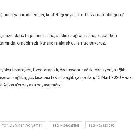
ğlunun yaşamda en geç keşfettiği şeyin ‘şimdiki zaman’ olduğunu”
aşımızın daha hırpalanmasına, saldırıya uğramasına, yaşatırken
mında, emeğimizin karşılığını alarak çalışmak istiyoruz.
yoloji teknisyeni, fizyoterapisti, diyetisyeni, sağlık teknisyeni, sağlık
eron sağlık işçisi; kısacası tekmil sağlık çalışanları, 15 Mart 2020 Pazar
z! Ankara’yı beyaza boyayacağız!
Prof. Dr. Sinan Adıyaman
sağlık bakanlığı
sağlıkta şiddet