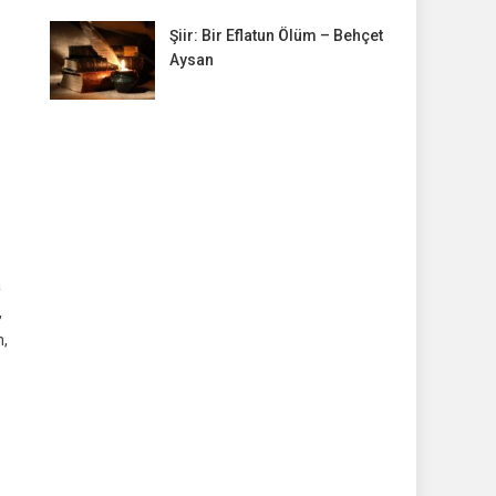
Şiir: Bir Eflatun Ölüm – Behçet
Aysan
a
,
n,