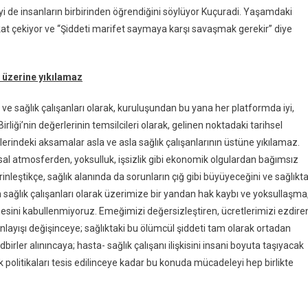
yi de insanların birbirinden öğrendiğini söylüyor Kuçuradi. Yaşamdaki
kkat çekiyor ve “Şiddeti marifet saymaya karşı savaşmak gerekir” diye
n üzerine yıkılamaz
r ve sağlık çalışanları olarak, kuruluşundan bu yana her platformda iyi,
liği’nin değerlerinin temsilcileri olarak, gelinen noktadaki tarihsel
erindeki aksamalar asla ve asla sağlık çalışanlarının üstüne yıkılamaz.
msal atmosferden, yoksulluk, işsizlik gibi ekonomik olgulardan bağımsız
inleştikçe, sağlık alanında da sorunların çığ gibi büyüyeceğini ve sağlıkt
n sağlık çalışanları olarak üzerimize bir yandan hak kaybı ve yoksullaşma
sini kabullenmiyoruz. Emeğimizi değersizleştiren, ücretlerimizi ezdire
layışı değişinceye; sağlıktaki bu ölümcül şiddeti tam olarak ortadan
rler alınıncaya; hasta- sağlık çalışanı ilişkisini insani boyuta taşıyacak
 politikaları tesis edilinceye kadar bu konuda mücadeleyi hep birlikte