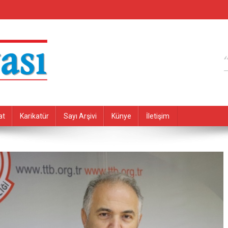
at
Karikatür
Sayı Arşivi
Künye
İletişim