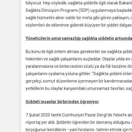
biliyoruz. Hep söyledik; sağlıkta şiddetle ilgili olarak Ba
Sağlıkta Dönüşüm Programı (SDP) uygulanmaya başladıktan 
sağlık hizmetini alınır-satılır bir meta gibi gören yaklaşım,
söylemleri de eklenince giderek büyüyen bir şiddet dalgası 
Yöneticilerin umursamazlığı sağlıkta şiddetin artışınd
Bu konu ile ilgili önlem alması gerekenler ise sağlıkta şidd
hekimleri ve sağlık çalışanlarını suçladılar. Olaylar yılda 
yaralanmasına ve binlercesinin sözlü ya da fiili tacizine dö
çalışanlarını oyalama yoluna gittiler. “Sağlıkta şiddeti ön
gerçekçi, somut düzenleme içermeyen bir kandırmacadan ib
yetkililerin bu olaylar karşısındaki umursamaz tavırları, sağl
Şiddeti insanlar birbirinden öğreniyor
7 Şubat 2020 tarihli Cumhuriyet Pazar Dergi’de felsefe ala
röportaj yer aldı. Şiddetin öğrenilen bir davranış olduğun
birçoğunun kendilerini –yani hırslarını- tatmin etmek için 