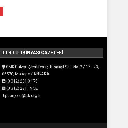
TTB TIP DÜNYASI GAZETESI
GMK Bulvarı Şehit Daniş Tunalıgil Sok. No: 2 / 17 - 23,
06570, Maltepe / ANKARA
(0 312) 231 31 79
(0 312) 231 19 52
tipdunyasi@ttb.org.tr