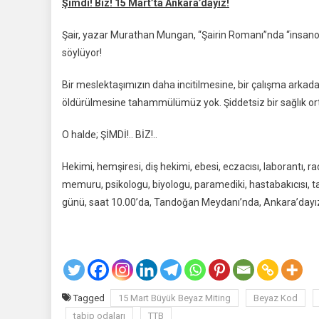
Şimdi! Biz! 15 Mart’ta Ankara’dayız!
Şair, yazar Murathan Mungan, “Şairin Romanı”nda “insano
söylüyor!
Bir meslektaşımızın daha incitilmesine, bir çalışma arkad
öldürülmesine tahammülümüz yok. Şiddetsiz bir sağlık orta
O halde; ŞİMDİ!.. BİZ!..
Hekimi, hemşiresi, diş hekimi, ebesi, eczacısı, laborantı, rad
memuru, psikologu, biyologu, paramediki, hastabakıcısı, taş
günü, saat 10.00’da, Tandoğan Meydanı’nda, Ankara’dayı
Tagged
15 Mart Büyük Beyaz Miting
Beyaz Kod
tabip odaları
TTB