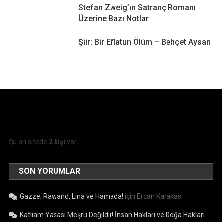
Stefan Zweig’ın Satranç Romanı
Üzerine Bazı Notlar
Şiir: Bir Eflatun Ölüm – Behçet Aysan
Şu an sitede
2 kişi
var
SON YORUMLAR
Gazze; Rawand, Lina ve Hamada!
için
Ercan Karakas
Katliam Yasası Meşru Değildir! İnsan Hakları ve Doğa Hakları