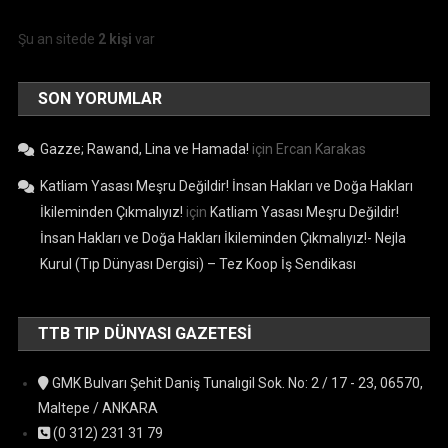
Şu an sitede
2 kişi
var
SON YORUMLAR
Gazze; Rawand, Lina ve Hamada!
için
Ercan Karakas
Katliam Yasası Meşru Değildir! İnsan Hakları ve Doğa Hakları
İkileminden Çıkmalıyız!
için
Katliam Yasası Meşru Değildir!
İnsan Hakları ve Doğa Hakları İkileminden Çıkmalıyız!- Nejla
Kurul (Tıp Dünyası Dergisi) – Tez Koop İş Sendikası
TTB TIP DÜNYASI GAZETESI
GMK Bulvarı Şehit Daniş Tunalıgil Sok. No: 2 / 17 - 23, 06570,
Maltepe / ANKARA
(0 312) 231 31 79