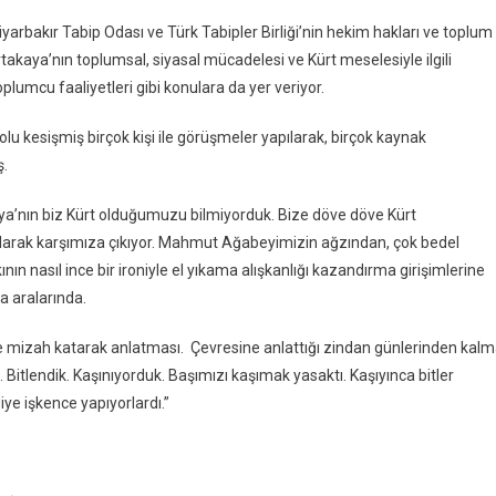
arbakır Tabip Odası ve Türk Tabipler Birliği’nin hekim hakları ve toplum
rtakaya’nın toplumsal, siyasal mücadelesi ve Kürt meselesiyle ilgili
toplumcu faaliyetleri gibi konulara da yer veriyor.
u kesişmiş birçok kişi ile görüşmeler yapılarak, birçok kaynak
ş.
aya’nın biz Kürt olduğumuzu bilmiyorduk. Bize döve döve Kürt
 olarak karşımıza çıkıyor. Mahmut Ağabeyimizin ağzından, çok bedel
nın nasıl ince bir ironiyle el yıkama alışkanlığı kazandırma girişimlerine
fa aralarında.
ile mizah katarak anlatması. Çevresine anlattığı zindan günlerinden kal
. Bitlendik. Kaşınıyorduk. Başımızı kaşımak yasaktı. Kaşıyınca bitler
iye işkence yapıyorlardı.”