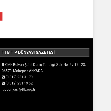
TTB TIP DÜNYASI GAZETESI
GMK Bulvarı Şehit Daniş Tunalıgil Sok. No: 2 / 17 - 23,
06570, Maltepe / ANKARA
(0 312) 231 31 79
(0 312) 231 19 52
tipdunyasi@ttb.org.tr