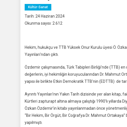
Kültür-Sanat
Tarih: 24 Haziran 2024
Okunma sayısı: 2.612
Hekim, hukukçu ve TTB Yüksek Onur Kurulu üyesi Ö. Özkan Ö
Yayınları’ndan çıktı.
Özdemir çalışmasında, Türk Tabipleri Birliği’nde (TTB) en
değerlerin, iyi hekimliğin koruyucularından Dr. Mahmut 
yapısı ile birlikte Etkin Demokratik TTB’nin (EDTTB) de tari
Ayrıntı Yayınları’nın Yakın Tarih dizisinde yer alan kitap, fa
Kürtleri zapturapt altına almaya çalıştığı 1990’lı yıllarda 
Özkan Özdemir’in kitabı yayınlanmadan önce yönetmenliğini 
“Bir Hekim, Bir Örgüt, Bir Coğrafya Dr. Mahmut Ortakaya” b
yapılmıştı.