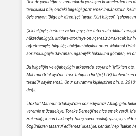
“İçinde yaşadığımız zamanlarda yozlaşan kelimelerden biri de 
tanışıklıkla bile, ondaki bilgeliği görmemek imkânsızdır. Kelim
öyle anıyor: ‘Bilge bir direnişçi,’ ‘aydın Kürt bilgesi’, ‘şahsına
Çelebiliğiyle; herkese ve her şeye, her teferruata dikkat veri
nüktedanlığıyla, iktidara-otoriteye onu çaresiz bırakacak bi
öğretmesiyle; bilgeliği, abiliğine bitişiktir onun. Mahmut Orta
sorumluluğuyla davranan, ağabeylik hukukuna gözeten, en önem
Bu bilgeliğin ve ağabeyliğin arkasında, soyut bir ‘iyilik’ten öte,
Mahmut Ortakaya’nın Türk Tabipleri Birliği (TTB) tarihinde e
tesadüf sayılmamalı. Onur kavramını kişileştiren biri, o. 2
değil.
‘Doktor’ Mahmut Ortakaya’dan söz ediyoruz! Abiliği gibi, hekim
veremle mücadeleye, Toraks Derneği’ne nice emek verdi. Mahmu
Hekimliği, insan haklarıyla, barış savunuculuğuyla iç içe bildi, 
özgürlükten tasarruf edilemez’ ilkesiyle, kendini hep ‘halkın h