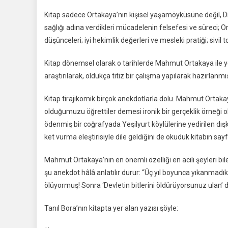
Kitap sadece Ortakaya’nın kişisel yaşamöyküsüne değil, Diy
sağlığı adına verdikleri mücadelenin felsefesi ve süreci; O
düşünceleri; iyi hekimlik değerleri ve mesleki pratiği; sivil 
Kitap dönemsel olarak o tarihlerde Mahmut Ortakaya ile yol
araştırılarak, oldukça titiz bir çalışma yapılarak hazırlanmı
Kitap tirajikomik birçok anekdotlarla dolu. Mahmut Ortak
olduğumuzu öğrettiler demesi ironik bir gerçeklik örneği
ödenmiş bir coğrafyada Yeşilyurt köylülerine yedirilen dışkı
ket vurma eleştirisiyle dile geldiğini de okuduk kitabın say
Mahmut Ortakaya’nın en önemli özelliği en acılı şeyleri b
şu anekdot hâlâ anlatılır durur: “Üç yıl boyunca yıkanmadık
ölüyormuş! Sonra ‘Devletin bitlerini öldürüyorsunuz ulan’ d
Tanıl Bora’nın kitapta yer alan yazısı şöyle: