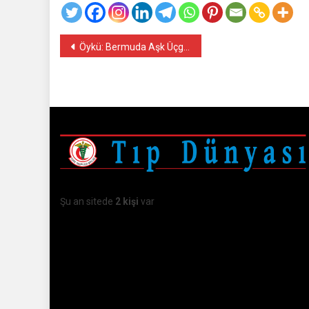
Yazı
Öykü: Bermuda Aşk Üçgeni – Gönül Malat
gezinmesi
Şu an sitede
2 kişi
var