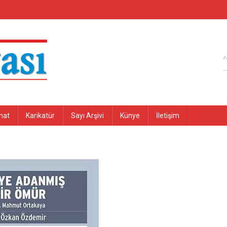
nat
Karikatür
Sayı Arşivi
Künye
İletişim