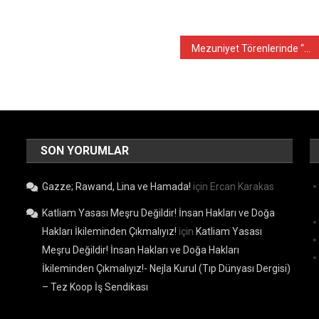
Mezuniyet Törenlerinde “Hekimlik Andı” Tartışmaları Yeniden Gündemde
SON YORUMLAR
Gazze; Rawand, Lina ve Hamada!
için
Ercan Karakas
Katliam Yasası Meşru Değildir! İnsan Hakları ve Doğa
Hakları İkileminden Çıkmalıyız!
için
Katliam Yasası
Meşru Değildir! İnsan Hakları ve Doğa Hakları
İkileminden Çıkmalıyız!- Nejla Kurul (Tıp Dünyası Dergisi)
– Tez Koop İş Sendikası