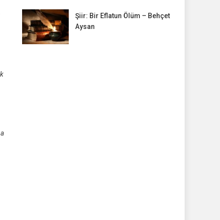
Şiir: Bir Eflatun Ölüm – Behçet
Aysan
ik
na