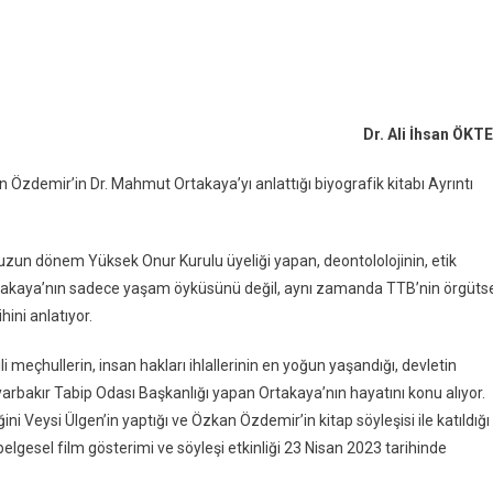
Dr. Ali İhsan ÖKT
zdemir’in Dr. Mahmut Ortakaya’yı anlattığı biyografik kitabı Ayrıntı
 uzun dönem Yüksek Onur Kurulu üyeliği yapan, deontololojinin, etik
Ortakaya’nın sadece yaşam öyküsünü değil, aynı zamanda TTB’nin örgüts
hini anlatıyor.
ili meçhullerin, insan hakları ihlallerinin en yoğun yaşandığı, devletin
Diyarbakır Tabip Odası Başkanlığı yapan Ortakaya’nın hayatını konu alıyor.
Veysi Ülgen’in yaptığı ve Özkan Özdemir’in kitap söyleşisi ile katıldığı
elgesel film gösterimi ve söyleşi etkinliği 23 Nisan 2023 tarihinde