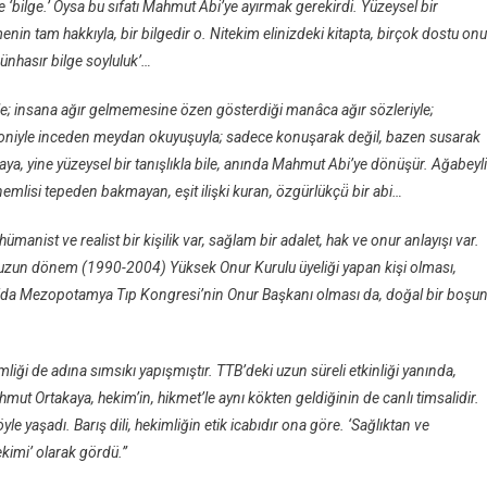
‘bilge.’ Oysa bu sıfatı Mahmut Abi’ye ayırmak gerekirdi. Yüzeysel bir
enin tam hakkıyla, bir bilgedir o. Nitekim elinizdeki kitapta, birçok dostu onu
 münhasır bilge soyluluk’…
şiyle; insana ağır gelmemesine özen gösterdiği manâca ağır sözleriyle;
r ironiyle inceden meydan okuyuşuyla; sadece konuşarak değil, bazen susarak
kaya, yine yüzeysel bir tanışlıkla bile, anında Mahmut Abi’ye dönüşür. Ağabeyl
lisi tepeden bakmayan, eşit ilişki kuran, özgürlükçü̈ bir abi…
 hümanist ve realist bir kişilik var, sağlam bir adalet, hak ve onur anlayışı var.
n uzun dönem (1990-2004) Yüksek Onur Kurulu üyeliği yapan kişi olması,
010’da Mezopotamya Tıp Kongresi’nin Onur Başkanı olması da, doğal bir boşu
liği de adına sımsıkı yapışmıştır. TTB’deki uzun süreli etkinliği yanında,
t Ortakaya, hekim’in, hikmet’le aynı kökten geldiğinin de canlı timsalidir.
öyle yaşadı. Barış dili, hekimliğin etik icabıdır ona göre. ‘Sağlıktan ve
ekimi’ olarak gördü.”