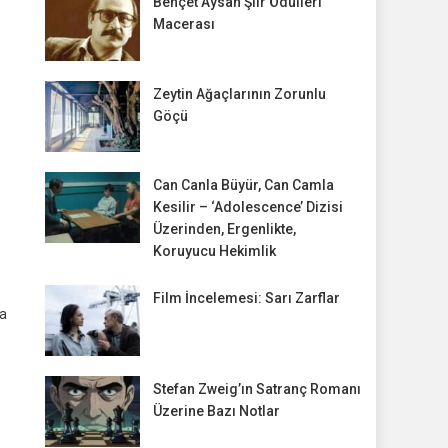
Behçet Aysan Şiir Ödülleri
Macerası
Zeytin Ağaçlarının Zorunlu
Göçü
Can Canla Büyür, Can Camla
Kesilir – ‘Adolescence’ Dizisi
Üzerinden, Ergenlikte,
Koruyucu Hekimlik
Film İncelemesi: Sarı Zarflar
ma
Stefan Zweig’ın Satranç Romanı
Üzerine Bazı Notlar